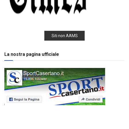
Siti non AAMS
La nostra pagina ufficiale