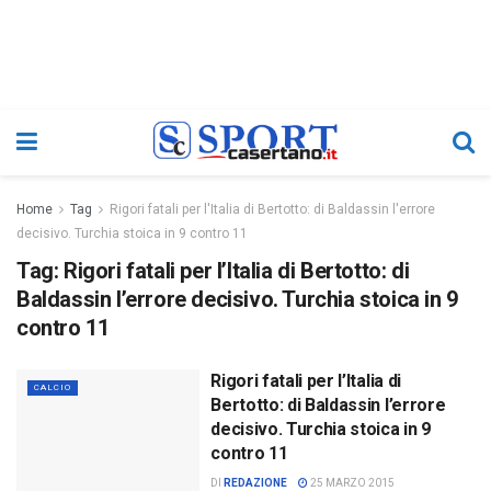
Home
Tag
Rigori fatali per l'Italia di Bertotto: di Baldassin l'errore
decisivo. Turchia stoica in 9 contro 11
Tag:
Rigori fatali per l’Italia di Bertotto: di
Baldassin l’errore decisivo. Turchia stoica in 9
contro 11
Rigori fatali per l’Italia di
CALCIO
Bertotto: di Baldassin l’errore
decisivo. Turchia stoica in 9
contro 11
DI
REDAZIONE
25 MARZO 2015