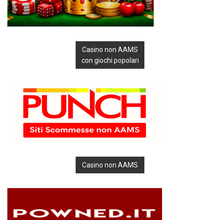
Casino non AAMS
con giochi popolari
Casino non AAMS