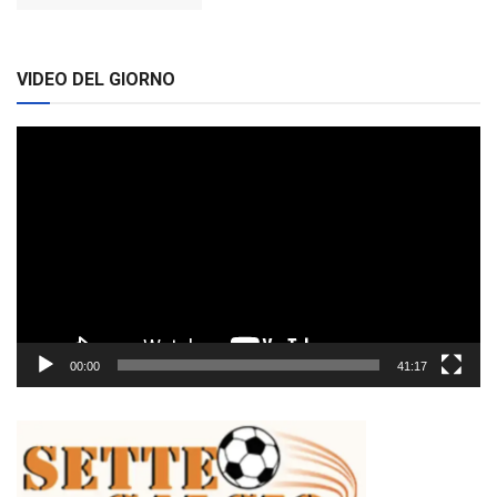
VIDEO DEL GIORNO
Video
Player
00:00
41:17