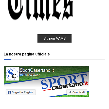
Siti non AAMS
La nostra pagina ufficiale