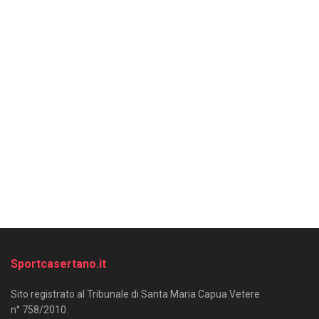
Sportcasertano.it
Sito registrato al Tribunale di Santa Maria Capua Vetere
n° 758/2010.