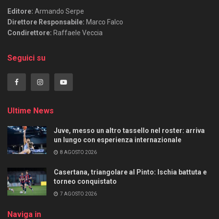
Editore:
Armando Serpe
Direttore Responsabile:
Marco Falco
Condirettore:
Raffaele Veccia
Seguici su
Ultime News
Juve, messo un altro tassello nel roster: arriva
un lungo con esperienza internazionale
8 AGOSTO 2026
Casertana, triangolare al Pinto: Ischia battuta e
torneo conquistato
7 AGOSTO 2026
Naviga in