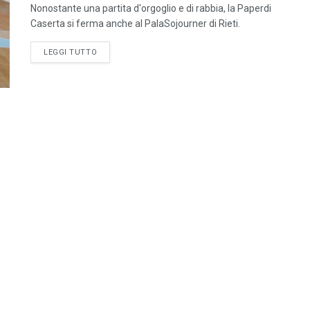
Nonostante una partita d'orgoglio e di rabbia, la Paperdi
Caserta si ferma anche al PalaSojourner di Rieti.
LEGGI TUTTO