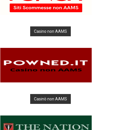
Casino non AAMS
Casinò non AAMS