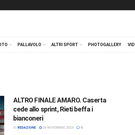
OTO
PALLAVOLO
ALTRI SPORT
PHOTOGALLERY
VI
ALTRO FINALE AMARO. Caserta
cede allo sprint, Rieti beffa i
bianconeri
DI
REDAZIONE
26 NOVEMBRE 2023
0