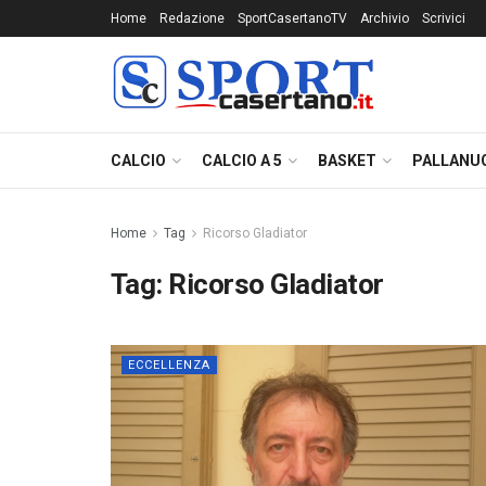
Home
Redazione
SportCasertanoTV
Archivio
Scrivici
CALCIO
CALCIO A 5
BASKET
PALLANU
Home
Tag
Ricorso Gladiator
Tag:
Ricorso Gladiator
ECCELLENZA