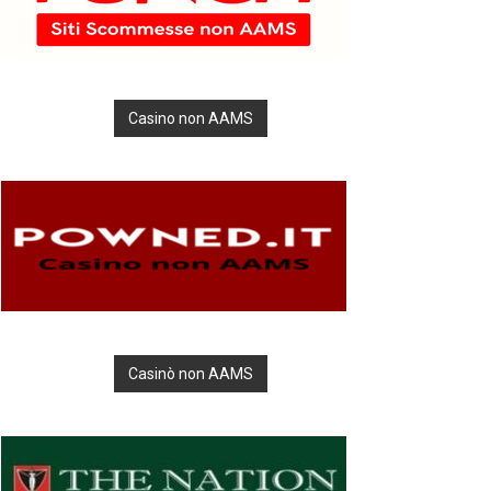
Casino non AAMS
Casinò non AAMS