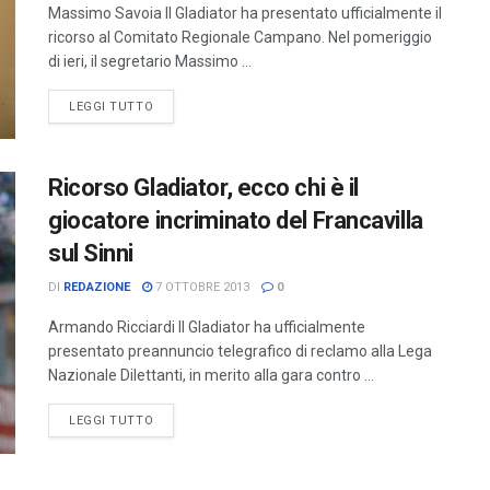
Massimo Savoia Il Gladiator ha presentato ufficialmente il
ricorso al Comitato Regionale Campano. Nel pomeriggio
di ieri, il segretario Massimo ...
LEGGI TUTTO
Ricorso Gladiator, ecco chi è il
giocatore incriminato del Francavilla
sul Sinni
DI
REDAZIONE
7 OTTOBRE 2013
0
Armando Ricciardi Il Gladiator ha ufficialmente
presentato preannuncio telegrafico di reclamo alla Lega
Nazionale Dilettanti, in merito alla gara contro ...
LEGGI TUTTO