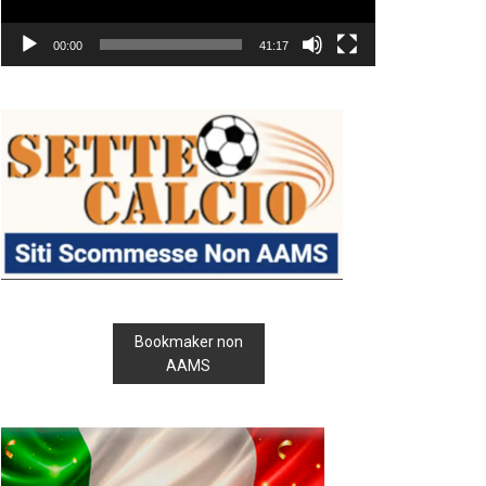
00:00
41:17
Bookmaker non
AAMS