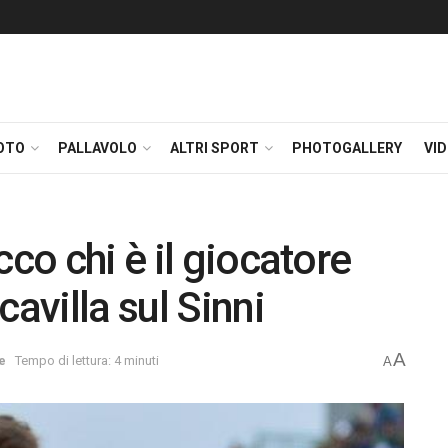
OTO
PALLAVOLO
ALTRI SPORT
PHOTOGALLERY
VI
cco chi è il giocatore
cavilla sul Sinni
A
e
Tempo di lettura: 4 minuti
A