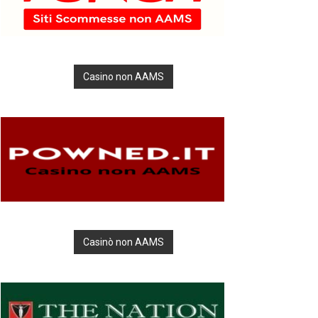
Casino non AAMS
Casinò non AAMS