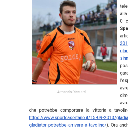
tele
alla
0 c
Spe
art
201
glad
sinn
posi
gara
l’e
avr
Armando Ricciardi
dime
avr
che potrebbe comportare la vittoria a tavolin
https://www.sportcasertano.it/15-09-2013/gladiat
gladiator-potrebbe-arrivare-a-tavolino/
). Ora anc