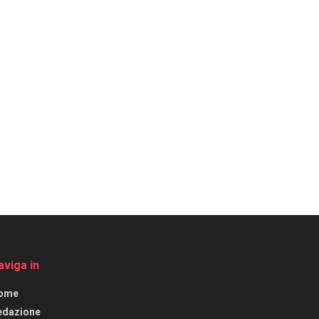
aviga in
ome
edazione