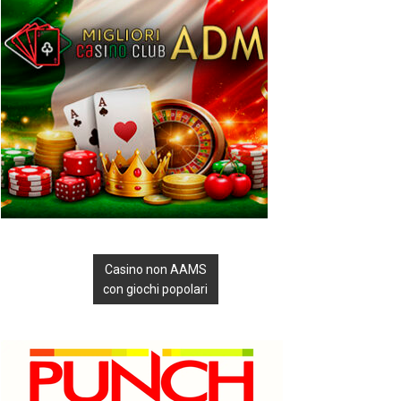
Casino non AAMS
con giochi popolari