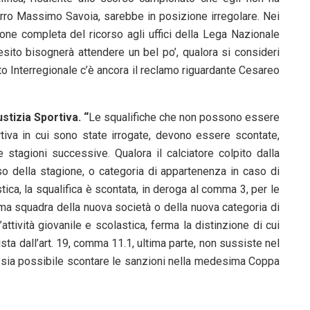
urro Massimo Savoia, sarebbe in posizione irregolare. Nei
one completa del ricorso agli uffici della Lega Nazionale
esito bisognerà attendere un bel po’, qualora si consideri
o Interregionale c’è ancora il reclamo riguardante Cesareo
tizia Sportiva. “
Le squalifiche che non possono essere
ortiva in cui sono state irrogate, devono essere scontate,
e stagioni successive. Qualora il calciatore colpito dalla
o della stagione, o categoria di appartenenza in caso di
astica, la squalifica è scontata, in deroga al comma 3, per le
prima squadra della nuova società o della nuova categoria di
attività giovanile e scolastica, ferma la distinzione di cui
ista dall’art. 19, comma 11.1, ultima parte, non sussiste nel
 sia possibile scontare le sanzioni nella medesima Coppa