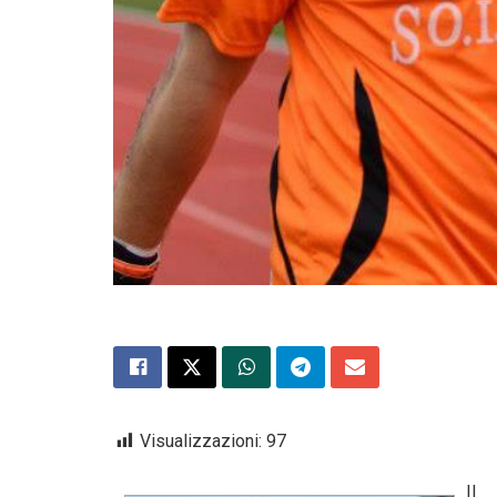
Visualizzazioni:
97
Il 