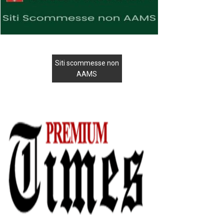
Siti scommesse non
AAMS