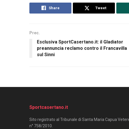
Share
Tweet
Prec.
Esclusiva SportCasertano.it: il Gladiator
preannuncia reclamo contro il Francavilla
sul Sinni
Sportcasertano.it
Sito registrato al Tribunale di Santa Maria Capua Veter
n° 758/2010.