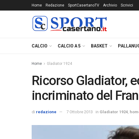
Home
Redazione
SportCasertanoTV
Archivio
Scrivici
CALCIO
CALCIO A 5
BASKET
PALLANU
Home
Gladiator 1924
Ricorso Gladiator, e
incriminato del Fran
di
redazione
7 Ottobre 2013
in
Gladiator 1924
,
hom