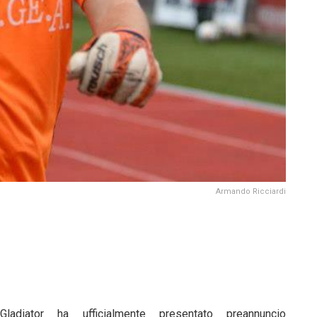
Armando Ricciardi
Gladiator ha ufficialmente presentato preannuncio