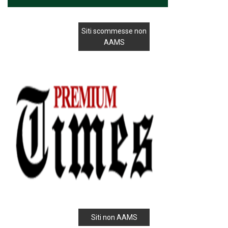
Siti scommesse non
AAMS
Siti non AAMS