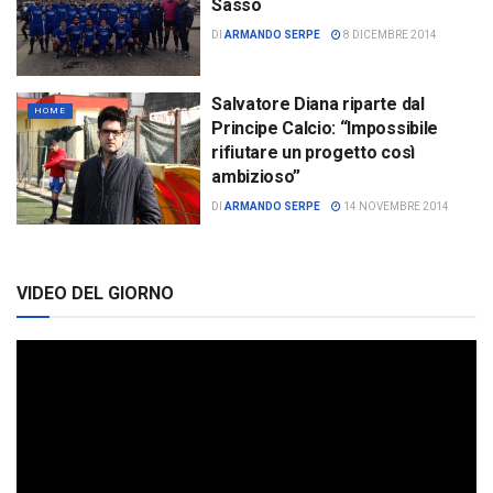
Sasso
DI
ARMANDO SERPE
8 DICEMBRE 2014
Salvatore Diana riparte dal
HOME
Principe Calcio: “Impossibile
rifiutare un progetto così
ambizioso”
DI
ARMANDO SERPE
14 NOVEMBRE 2014
VIDEO DEL GIORNO
Video
Player