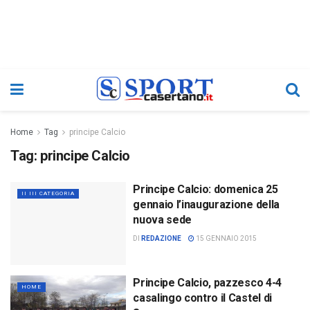
Home
Tag
principe Calcio
Tag:
principe Calcio
Principe Calcio: domenica 25
II III CATEGORIA
gennaio l’inaugurazione della
nuova sede
DI
REDAZIONE
15 GENNAIO 2015
Principe Calcio, pazzesco 4-4
HOME
casalingo contro il Castel di