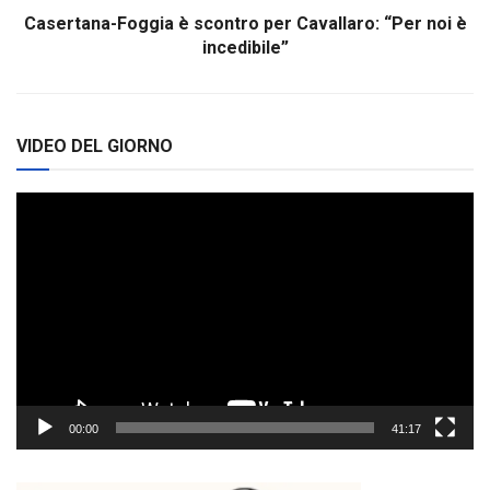
Casertana-Foggia è scontro per Cavallaro: “Per noi è
incedibile”
VIDEO DEL GIORNO
Video
Player
00:00
41:17