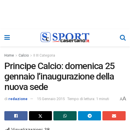
Home
Calcio
II III Categoria
Principe Calcio: domenica 25
gennaio l’inaugurazione della
nuova sede
A
di
redazione
15 Gennaio 2015
Tempo di lettura: 1 minuti
A
Visualizzazioni:
38