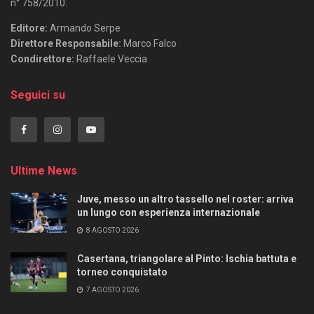
n° 758/2010.
Editore:
Armando Serpe
Direttore Responsabile:
Marco Falco
Condirettore:
Raffaele Veccia
Seguici su
Ultime News
Juve, messo un altro tassello nel roster: arriva
un lungo con esperienza internazionale
8 AGOSTO 2026
Casertana, triangolare al Pinto: Ischia battuta e
torneo conquistato
7 AGOSTO 2026