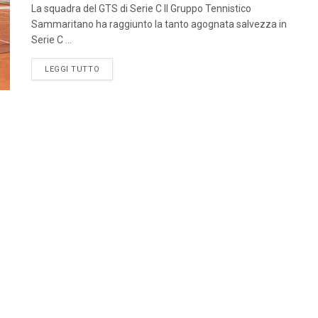
La squadra del GTS di Serie C Il Gruppo Tennistico
Sammaritano ha raggiunto la tanto agognata salvezza in
Serie C ...
LEGGI TUTTO