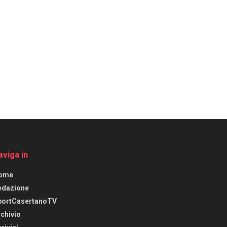
aviga in
ome
edazione
portCasertanoTV
chivio