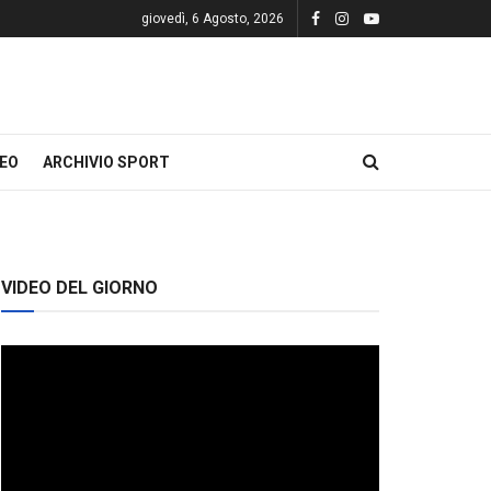
giovedì, 6 Agosto, 2026
DEO
ARCHIVIO SPORT
VIDEO DEL GIORNO
Video
Player