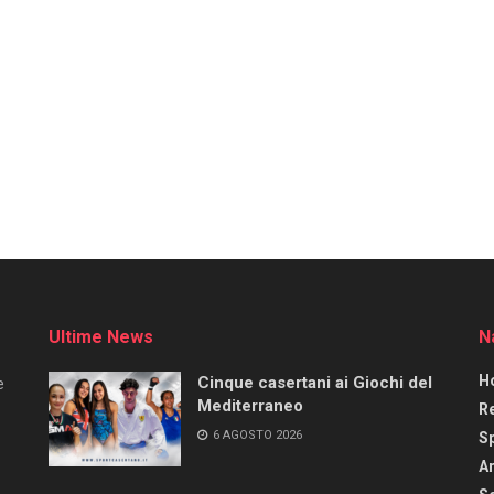
Ultime News
N
H
Cinque casertani ai Giochi del
e
Mediterraneo
R
6 AGOSTO 2026
S
Ar