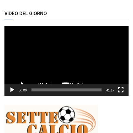
VIDEO DEL GIORNO
Video
Player
00:00
41:17