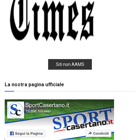
Siti non AAMS
La nostra pagina ufficiale