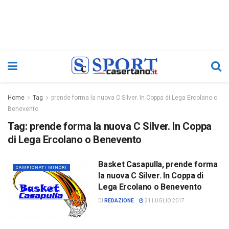
Home
Tag
prende forma la nuova C Silver. In Coppa di Lega Ercolano o
Benevento
Tag:
prende forma la nuova C Silver. In Coppa
di Lega Ercolano o Benevento
Basket Casapulla, prende forma
CAMPIONATI MINORI
la nuova C Silver. In Coppa di
Lega Ercolano o Benevento
DI
REDAZIONE
31 LUGLIO 2017