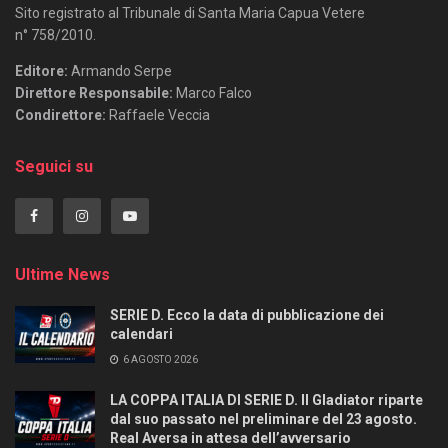
Sito registrato al Tribunale di Santa Maria Capua Vetere
n° 758/2010.
Editore:
Armando Serpe
Direttore Responsabile:
Marco Falco
Condirettore:
Raffaele Veccia
Seguici su
Ultime News
SERIE D. Ecco la data di pubblicazione dei
calendari
6 AGOSTO 2026
LA COPPA ITALIA DI SERIE D. Il Gladiator riparte
dal suo passato nel preliminare del 23 agosto.
Real Aversa in attesa dell’avversario