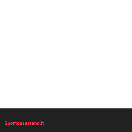
Sportcasertano.it