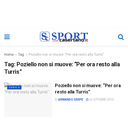
Home
Tag
Poziello non si muove: "Per ora resto alla Turris"
Tag:
Poziello non si muove: “Per ora resto alla
Turris”
Poziello non si muove: “Per ora
SERIE D
resto alla Turris”
DI
ARMANDO SERPE
23 OTTOBRE 2010