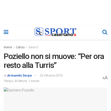
Home
Calcio
Serie D
Poziello non si muove: “Per ora
resto alla Turris”
di
Armando Serpe
23 Ottobre 2010
A
A
Tempo di lettura: 1 minuti