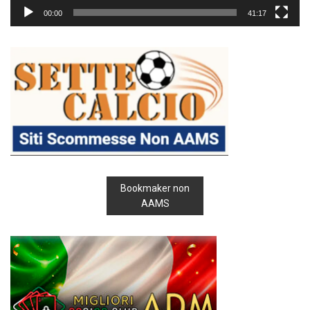
00:00
41:17
Bookmaker non
AAMS