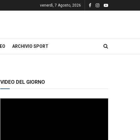
venerdì, 7 Agosto, 2026
DEO
ARCHIVIO SPORT
VIDEO DEL GIORNO
Video
Player