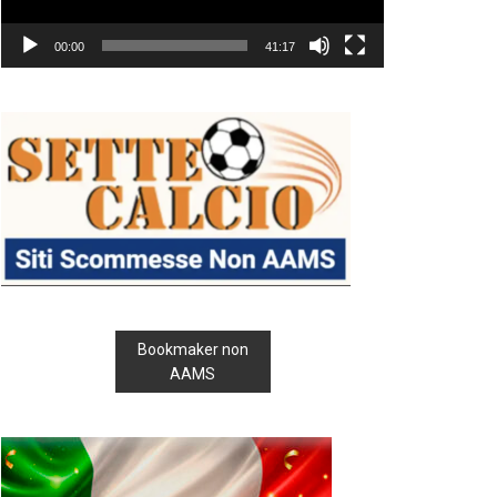
00:00
41:17
Bookmaker non
AAMS