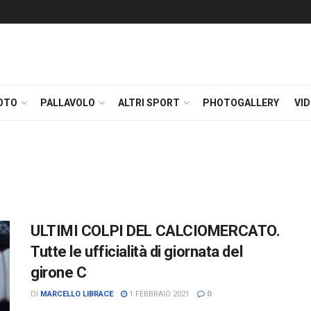
OTO
PALLAVOLO
ALTRI SPORT
PHOTOGALLERY
VI
ULTIMI COLPI DEL CALCIOMERCATO.
Tutte le ufficialità di giornata del
girone C
DI
MARCELLO LIBRACE
1 FEBBRAIO 2021
0