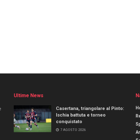
Ultime News
N
H
Casertana, triangolare al Pinto:
e
Ischia battuta e torneo
R
conquistato
S
7 AGOSTO 2026
Ar