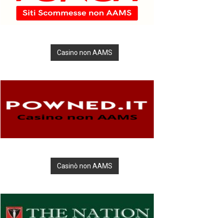
Casino non AAMS
Casinò non AAMS