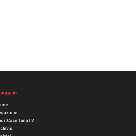
aviga in
ome
edazione
portCasertanoTV
chivio