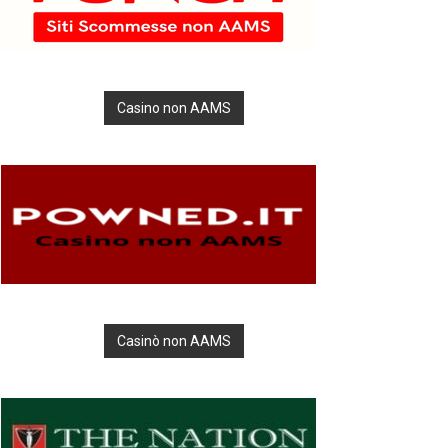
Casino non AAMS
Casinò non AAMS