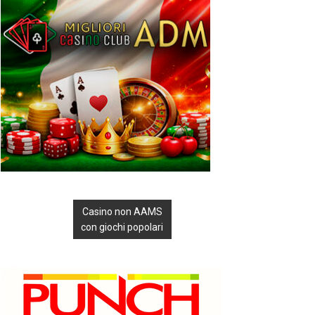
Casino non AAMS
con giochi popolari