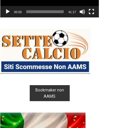
00:00
41:17
Bookmaker non
AAMS