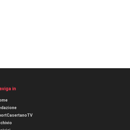
aviga in
ome
edazione
portCasertanoTV
chivio