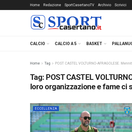
Home
Redazione
SportCasertanoTV
Archivio
Scrivici
CALCIO
CALCIO A 5
BASKET
PALLANU
Home
Tag
POST CASTEL VOLTURNO-AFRAGOLESE. Mennitto: 
Tag:
POST CASTEL VOLTURNO-
loro organizzazione e fame ci
ECCELLENZA