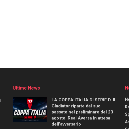
Ultime News
N
H
LA COPPA ITALIA DI SERIE D. Il
e
Gladiator riparte dal suo
R
passato nel preliminare del 23
S
agosto. Real Aversa in attesa
Ar
dell’avversario