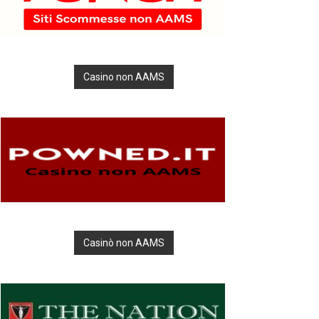
Casino non AAMS
Casinò non AAMS