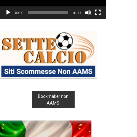
00:00
41:17
Bookmaker non
AAMS