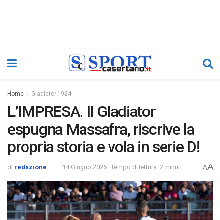
Home
Gladiator 1924
L’IMPRESA. Il Gladiator
espugna Massafra, riscrive la
propria storia e vola in serie D!
A
di
redazione
14 Giugno 2026
Tempo di lettura: 2 minuti
A