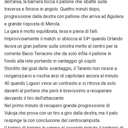
dell’area, la barriera tocca il pallone che sbatte sulla
traversa e finisce in angolo. Quattro minuti dopo,
progressione dalla destra con pallone che arriva ad Aguilera
e grande risposta di Merola.
La gara è molto equilibrata, tesa e piena di falli.
Improvvisamente il match si sblocca al 34º quando Orlando
lavora un gran pallone sulla sinistra mette al centro per la
corrente Bacio Terracino che da solo infila il pallone in
fondo alla rete portando in vantaggio gli ospiti.
Stordito dal goal dello svantaggio, il Taranto non riesce a
riorganizzarsi e rischia anzi di capitolare ancora al minuto
40 quando Liguori vince un contrasto e si ritrova da solo
davanti al portiere che però è bravissimo a recuperare
deviando il tiro dell’attaccante
Nel primo minuto di recupero grande progressione di
Vukoja che prova con un tiro a giro dalla destra, ma il palo
respinge la con conclusione del centrocampista.
Il tempo di tornare in campo al secondo minuto il padrone di