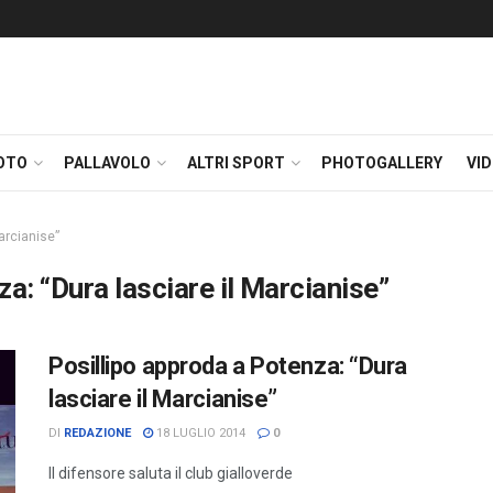
OTO
PALLAVOLO
ALTRI SPORT
PHOTOGALLERY
VI
arcianise”
a: “Dura lasciare il Marcianise”
Posillipo approda a Potenza: “Dura
lasciare il Marcianise”
DI
REDAZIONE
18 LUGLIO 2014
0
Il difensore saluta il club gialloverde