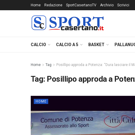
Home
Redazione
SportCasertanoTV
Archivio
Scrivici
CALCIO
CALCIO A 5
BASKET
PALLANU
Home
Tag
Posillipo approda a Potenza: “Dura lasciare il M
Tag:
Posillipo approda a Potenz
HOME