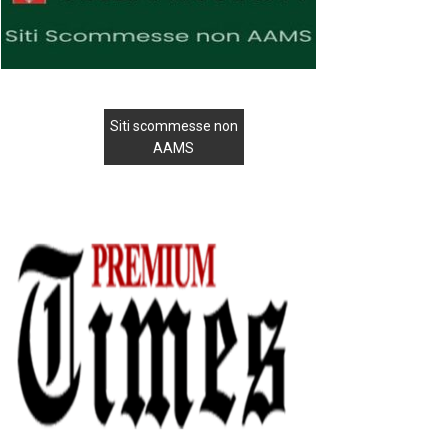
Siti scommesse non
AAMS