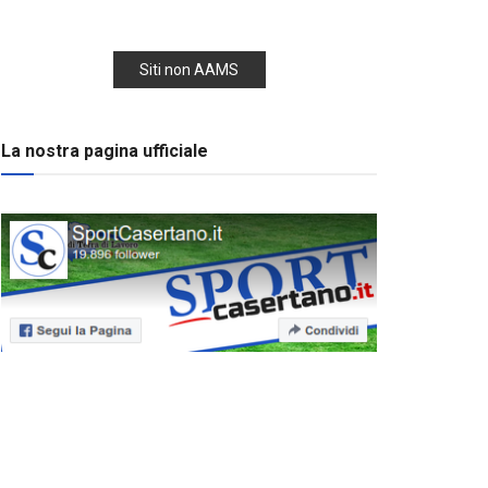
Siti non AAMS
La nostra pagina ufficiale