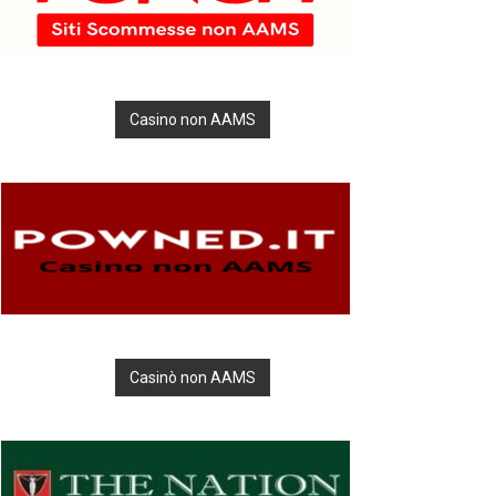
Casino non AAMS
Casinò non AAMS