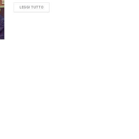
LEGGI TUTTO