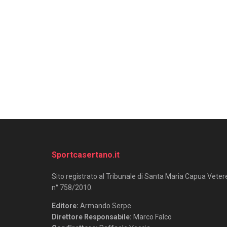
Sportcasertano.it
Sito registrato al Tribunale di Santa Maria Capua Veter
n° 758/2010.
Editore:
Armando Serpe
Direttore Responsabile:
Marco Falco