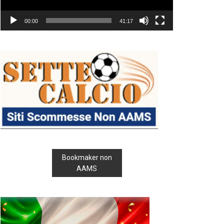
00:00
41:17
Bookmaker non
AAMS