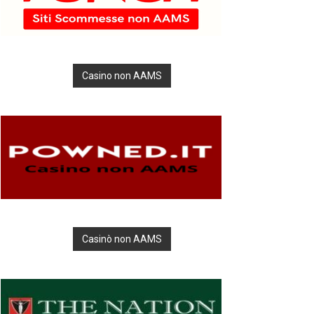
Casino non AAMS
Casinò non AAMS