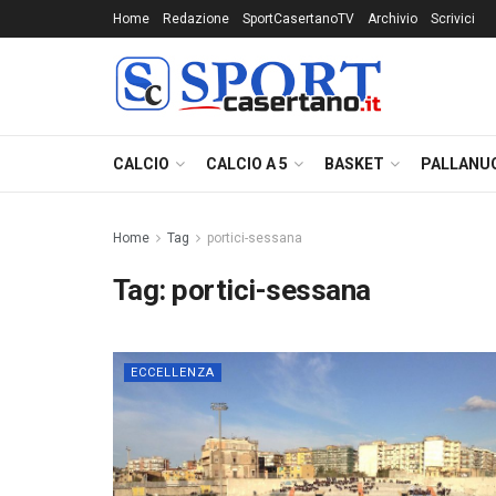
Home
Redazione
SportCasertanoTV
Archivio
Scrivici
CALCIO
CALCIO A 5
BASKET
PALLANU
Home
Tag
portici-sessana
Tag:
portici-sessana
ECCELLENZA