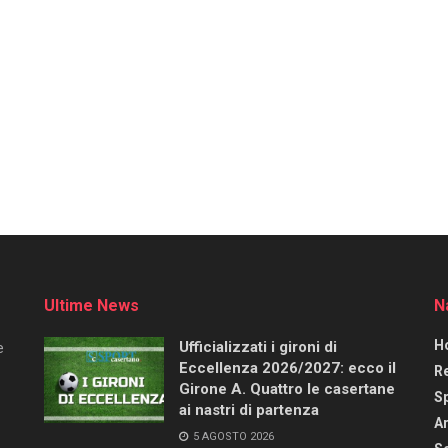
Ultime News
N
H
Ufficializzati i gironi di
e
Eccellenza 2026/2027: ecco il
R
Girone A. Quattro le casertane
S
ai nastri di partenza
Ar
5 AGOSTO 2026