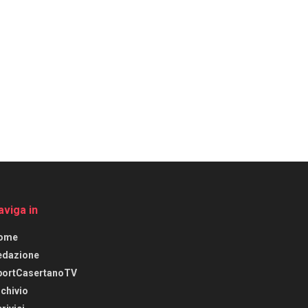
aviga in
ome
edazione
portCasertanoTV
chivio