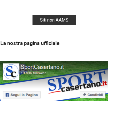
Siti non AAMS
La nostra pagina ufficiale