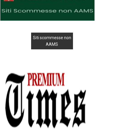
Siti scommesse non
AAMS