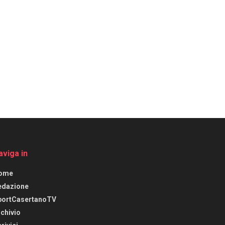
aviga in
ome
edazione
portCasertanoTV
chivio