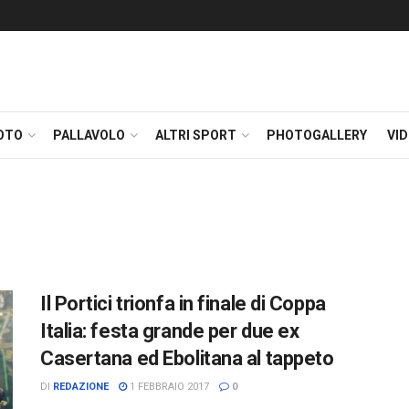
OTO
PALLAVOLO
ALTRI SPORT
PHOTOGALLERY
VI
Il Portici trionfa in finale di Coppa
Italia: festa grande per due ex
Casertana ed Ebolitana al tappeto
DI
REDAZIONE
1 FEBBRAIO 2017
0