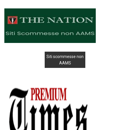
Siti scommesse non
AAMS