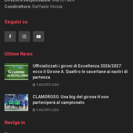
Direttore Responsabile:
Marco Falco
Condirettore:
Raffaele Veccia
Seguici su
Ultime News
Ufficializzati i gironi di Eccellenza 2026/2027:
ecco il Girone A. Quattro le casertane ai nastri di
partenza
5 AGOSTO 2026
CLAMOROSO. Una big del girone H non
parteciperà al campionato
5 AGOSTO 2026
Naviga in