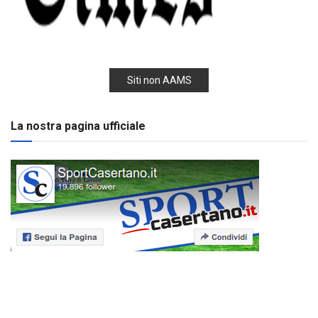
Siti non AAMS
La nostra pagina ufficiale