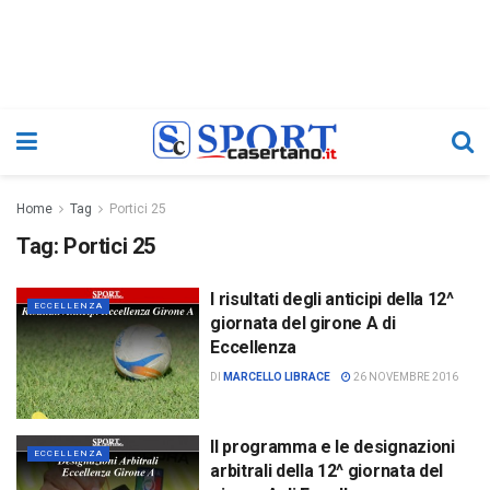
Home
Tag
Portici 25
Tag:
Portici 25
I risultati degli anticipi della 12^
ECCELLENZA
giornata del girone A di
Eccellenza
DI
MARCELLO LIBRACE
26 NOVEMBRE 2016
Il programma e le designazioni
ECCELLENZA
arbitrali della 12^ giornata del