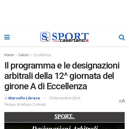
Home
Calcio
Eccellenza
Il programma e le designazioni
arbitrali della 12^ giornata del
girone A di Eccellenza
di
Marcello Librace
25 Novembre 2016
A
A
Tempo di lettura: 2 minuti