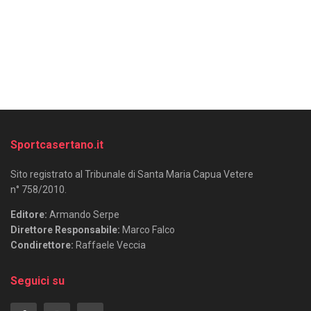
Sportcasertano.it
Sito registrato al Tribunale di Santa Maria Capua Vetere
n° 758/2010.
Editore:
Armando Serpe
Direttore Responsabile:
Marco Falco
Condirettore:
Raffaele Veccia
Seguici su