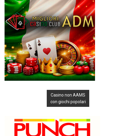
Casino non AAMS
con giochi popolari