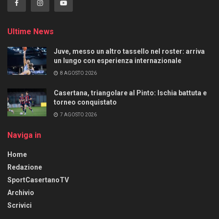
Ultime News
Juve, messo un altro tassello nel roster: arriva
un lungo con esperienza internazionale
8 AGOSTO 2026
Casertana, triangolare al Pinto: Ischia battuta e
torneo conquistato
7 AGOSTO 2026
Naviga in
Home
Redazione
SportCasertanoTV
Archivio
Scrivici