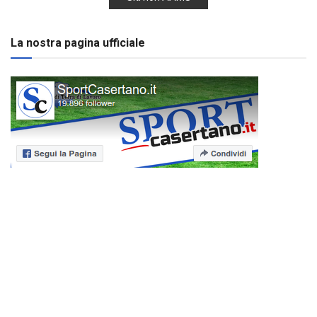
La nostra pagina ufficiale