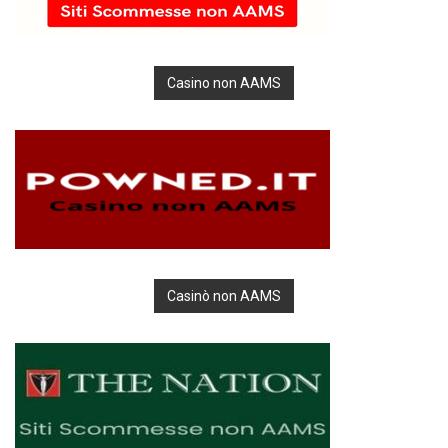
Casino non AAMS
Casinò non AAMS