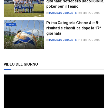
giornata: settebello Bacoli Sibilla,
poker per il Teano
DI
MARCELLO LIBRACE
18 FEBBRAIO 2016
Prima Categoria Girone A e B:
HOME
risultati e classifica dopo la 17^
giornata
DI
MARCELLO LIBRACE
14 FEBBRAIO 2016
VIDEO DEL GIORNO
Video
Player