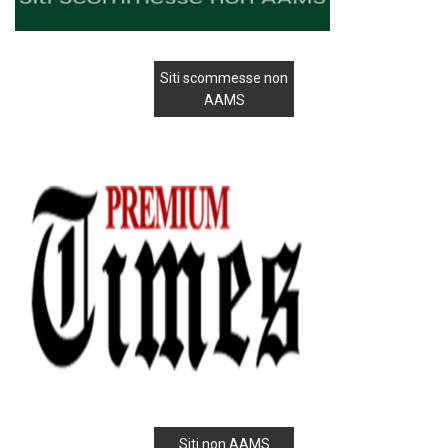
Siti scommesse non
AAMS
Siti non AAMS