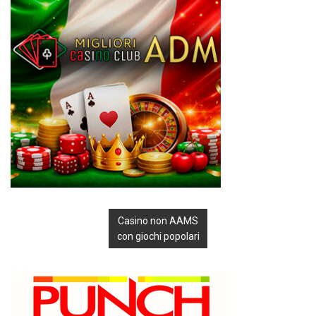
Casino non AAMS
con giochi popolari