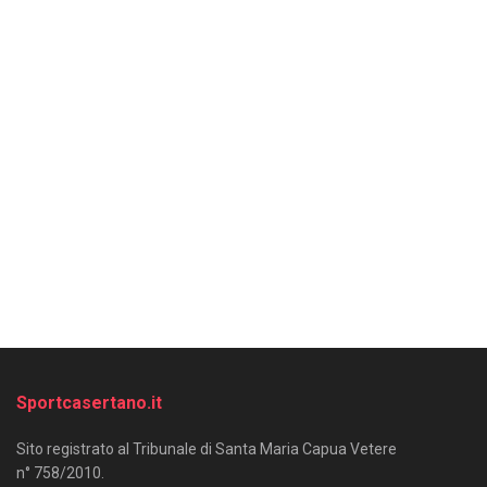
Sportcasertano.it
Sito registrato al Tribunale di Santa Maria Capua Vetere
n° 758/2010.