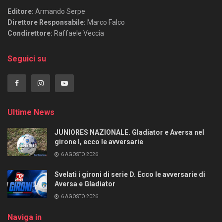
Editore:
Armando Serpe
Direttore Responsabile:
Marco Falco
Condirettore:
Raffaele Veccia
Seguici su
Ultime News
JUNIORES NAZIONALE. Gladiator e Aversa nel
girone I, ecco le avversarie
6 AGOSTO 2026
Svelati i gironi di serie D. Ecco le avversarie di
Aversa e Gladiator
6 AGOSTO 2026
Naviga in