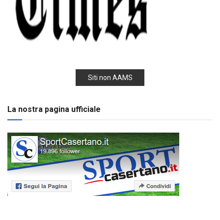
Siti non AAMS
La nostra pagina ufficiale