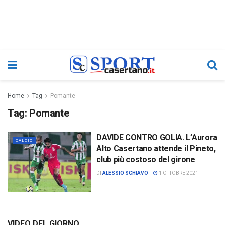
Home
Tag
Pomante
Tag:
Pomante
DAVIDE CONTRO GOLIA. L’Aurora
CALCIO
Alto Casertano attende il Pineto,
club più costoso del girone
DI
ALESSIO SCHIAVO
1 OTTOBRE 2021
VIDEO DEL GIORNO