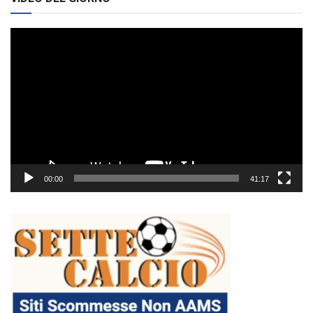
Video
Player
00:00
41:17