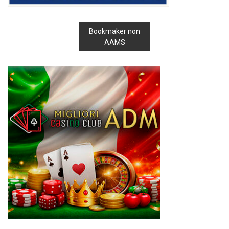
Bookmaker non
AAMS