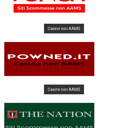
Casino non AAMS
Casinò non AAMS