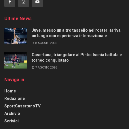
Ultime News
Juve, messo un altro tassello nel roster: arriva
un lungo con esperienza internazionale
8 AGOSTO 2026
Casertana, triangolare al Pinto: Ischia battuta e
torneo conquistato
7 AGOSTO 2026
Naviga in
Home
Redazione
SportCasertanoTV
Archivio
Scrivici