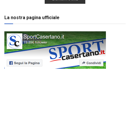
La nostra pagina ufficiale