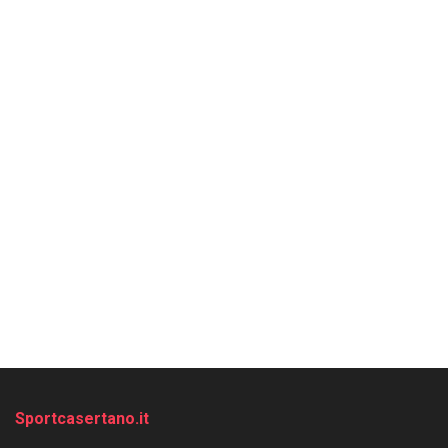
Sportcasertano.it