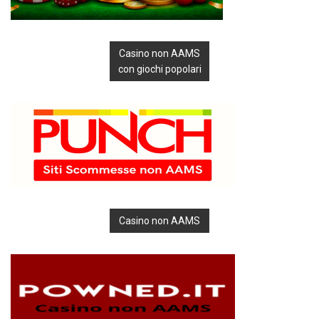
Casino non AAMS
con giochi popolari
Casino non AAMS