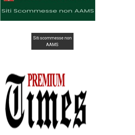
Siti scommesse non
AAMS