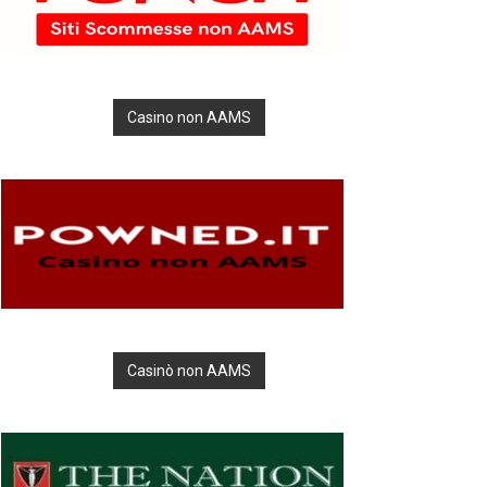
Casino non AAMS
Casinò non AAMS