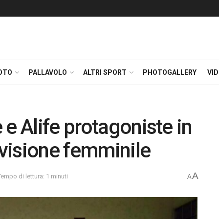
OTO
PALLAVOLO
ALTRI SPORT
PHOTOGALLERY
VI
e Alife protagoniste in
visione femminile
A
Tempo di lettura: 1 minuti
A