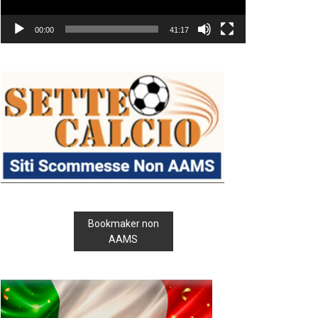
00:00
41:17
Bookmaker non
AAMS