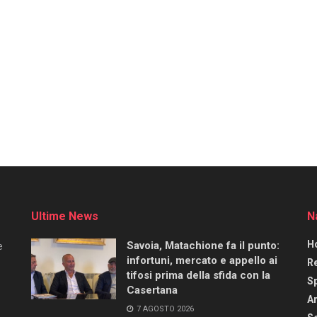
Ultime News
N
H
Savoia, Matachione fa il punto:
e
infortuni, mercato e appello ai
R
tifosi prima della sfida con la
S
Casertana
Ar
7 AGOSTO 2026