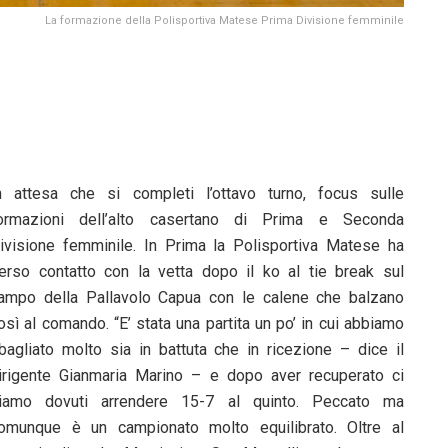
La formazione della Polisportiva Matese Prima Divisione femminile
n attesa che si completi l’ottavo turno, focus sulle
ormazioni dell’alto casertano di Prima e Seconda
ivisione femminile. In Prima la Polisportiva Matese ha
erso contatto con la vetta dopo il ko al tie break sul
ampo della Pallavolo Capua con le calene che balzano
osì al comando. “E’ stata una partita un po’ in cui abbiamo
bagliato molto sia in battuta che in ricezione – dice il
irigente Gianmaria Marino – e dopo aver recuperato ci
iamo dovuti arrendere 15-7 al quinto. Peccato ma
omunque è un campionato molto equilibrato. Oltre al