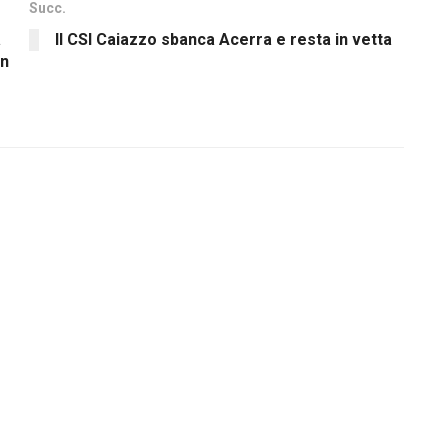
Succ.
a
Il CSI Caiazzo sbanca Acerra e resta in vetta
un