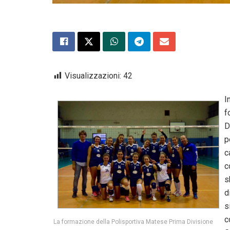
Visualizzazioni:
42
I
f
D
p
c
c
s
d
s
c
La formazione della Polisportiva Matese Prima Divisione