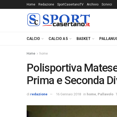
Home
Redazione
SportCasertanoTV
Archivio
Scrivici
CALCIO
CALCIO A 5
BASKET
PALLANU
Home
home
Polisportiva Matese 
Prima e Seconda Di
di
redazione
16 Gennaio 2018
in
home
,
Pallavolo