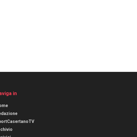
aviga in
ome
edazione
portCasertanoTV
chivio