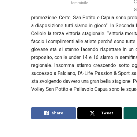
C
femminile
G
promozione. Certo, San Potito e Capua sono probab
a disposizione tutti siamo in gioco”. In Seconda D
Cellole la terza vittoria stagionale. “Vittoria me
faccio i complimenti alle atlete perché sono tutte
giovane età si stanno facendo rispettare in un
proposito, con le under 14 e 16 siamo in semifina
regionale. Insomma stiamo crescendo sotto ogn
successo a Falciano, l’A-Life Passion & Sport sal
sta svolgendo davvero una gran bella stagione. P
Volley San Potito e Pallavolo Capua sono le squadre
Share
Tweet