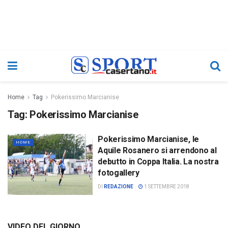
Home
Tag
Pokerissimo Marcianise
Tag:
Pokerissimo Marcianise
Pokerissimo Marcianise, le
HOME
Aquile Rosanero si arrendono al
debutto in Coppa Italia. La nostra
fotogallery
DI
REDAZIONE
1 SETTEMBRE 2018
VIDEO DEL GIORNO