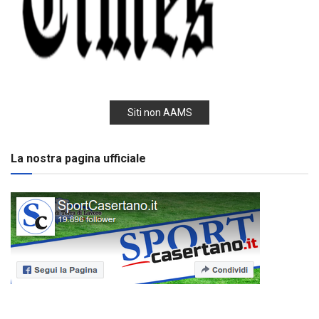
Siti non AAMS
La nostra pagina ufficiale