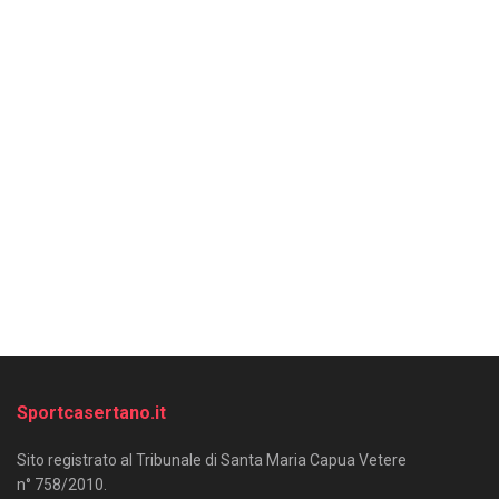
Sportcasertano.it
Sito registrato al Tribunale di Santa Maria Capua Vetere
n° 758/2010.