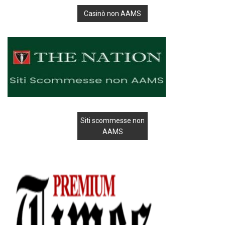
Casinò non AAMS
Siti scommesse non
AAMS