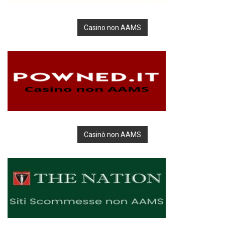
Casino non AAMS
Casinò non AAMS