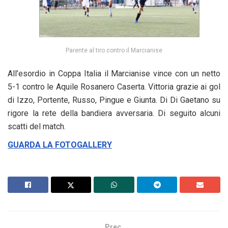
Parente al tiro contro il Marcianise
All’esordio in Coppa Italia il Marcianise vince con un netto
5-1 contro le Aquile Rosanero Caserta. Vittoria grazie ai gol
di Izzo, Portente, Russo, Pingue e Giunta. Di Di Gaetano su
rigore la rete della bandiera avversaria. Di seguito alcuni
scatti del match.
GUARDA LA FOTOGALLERY
Prec.