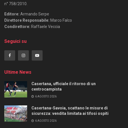
n° 758/2010.
Editore:
Armando Serpe
Direttore Responsabile:
Marco Falco
Condirettore:
Raffaele Veccia
Seguici su
Ultime News
Casertana, ufficiale il ritorno di un
centrocampista
6 AGOSTO 2026
Casertana-Savoia, scattano le misure di
sicurezza: vendita limitata ai tifosi ospiti
6 AGOSTO 2026