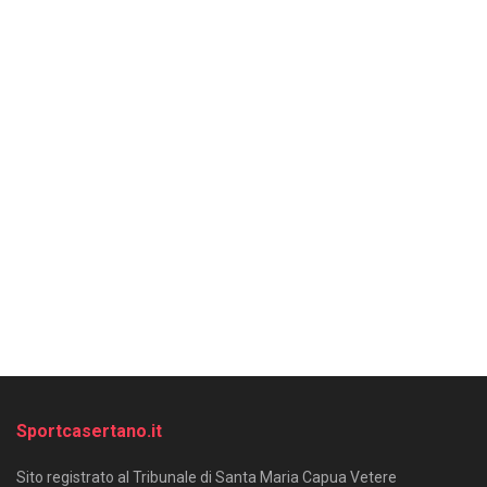
Sportcasertano.it
Sito registrato al Tribunale di Santa Maria Capua Vetere