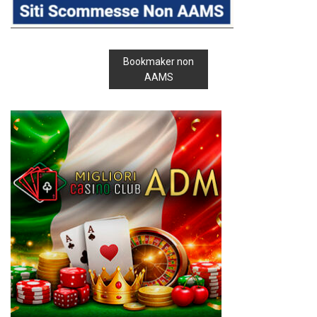
Bookmaker non
AAMS