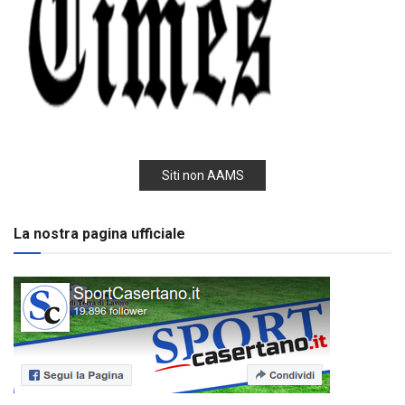
Siti non AAMS
La nostra pagina ufficiale