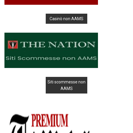
Casinò non AAMS
Siti scommesse non
AAMS