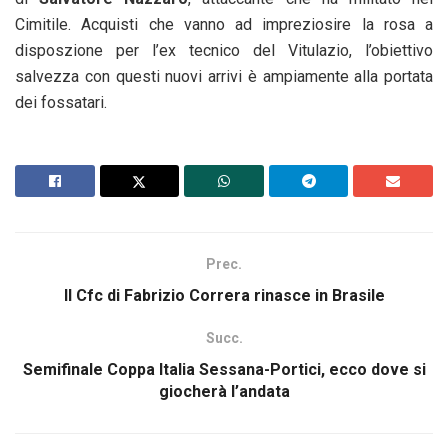
Cimitile. Acquisti che vanno ad impreziosire la rosa a
disposzione per l’ex tecnico del Vitulazio, l’obiettivo
salvezza con questi nuovi arrivi è ampiamente alla portata
dei fossatari.
Prec.
Il Cfc di Fabrizio Correra rinasce in Brasile
Succ.
Semifinale Coppa Italia Sessana-Portici, ecco dove si
giocherà l’andata