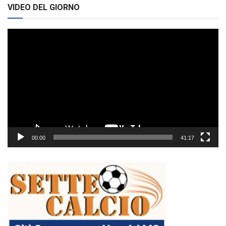
VIDEO DEL GIORNO
Video
Player
00:00
41:17