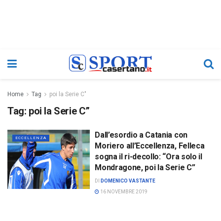
Home
Tag
poi la Serie C"
Tag:
poi la Serie C”
Dall’esordio a Catania con
ECCELLENZA
Moriero all’Eccellenza, Felleca
sogna il ri-decollo: “Ora solo il
Mondragone, poi la Serie C”
DI
DOMENICO VASTANTE
16 NOVEMBRE 2019