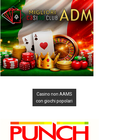
Casino non AAMS
con giochi popolari