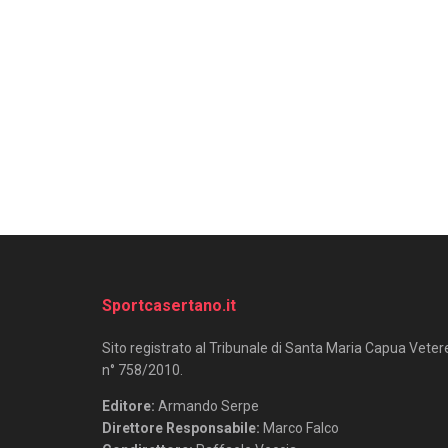
Sportcasertano.it
Sito registrato al Tribunale di Santa Maria Capua Veter
n° 758/2010.
Editore:
Armando Serpe
Direttore Responsabile:
Marco Falco