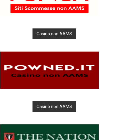
Casino non AAMS
Casinò non AAMS