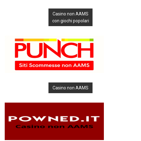
Casino non AAMS
con giochi popolari
Casino non AAMS