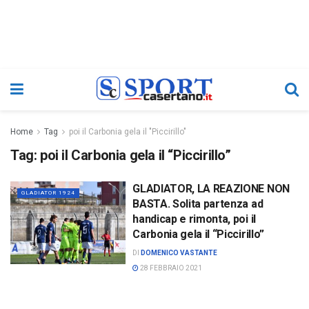
Home
Tag
poi il Carbonia gela il "Piccirillo"
Tag:
poi il Carbonia gela il “Piccirillo”
GLADIATOR, LA REAZIONE NON
GLADIATOR 1924
BASTA. Solita partenza ad
handicap e rimonta, poi il
Carbonia gela il “Piccirillo”
DI
DOMENICO VASTANTE
28 FEBBRAIO 2021