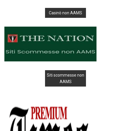
Casinò non AAMS
Siti scommesse non
AAMS