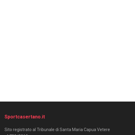
Sportcasertano.it
Sito registrato al Tribunale di Santa Maria Capua Vetere