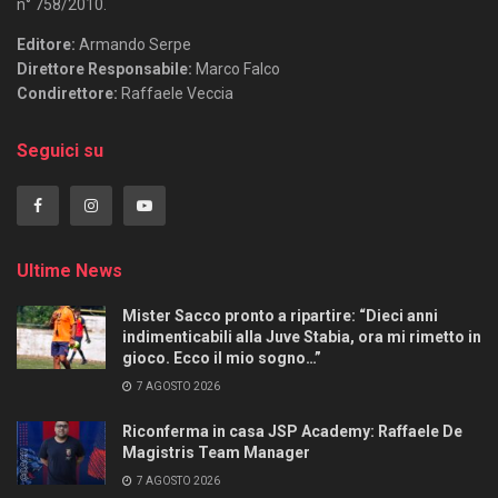
n° 758/2010.
Editore:
Armando Serpe
Direttore Responsabile:
Marco Falco
Condirettore:
Raffaele Veccia
Seguici su
Ultime News
Mister Sacco pronto a ripartire: “Dieci anni
indimenticabili alla Juve Stabia, ora mi rimetto in
gioco. Ecco il mio sogno…”
7 AGOSTO 2026
Riconferma in casa JSP Academy: Raffaele De
Magistris Team Manager
7 AGOSTO 2026