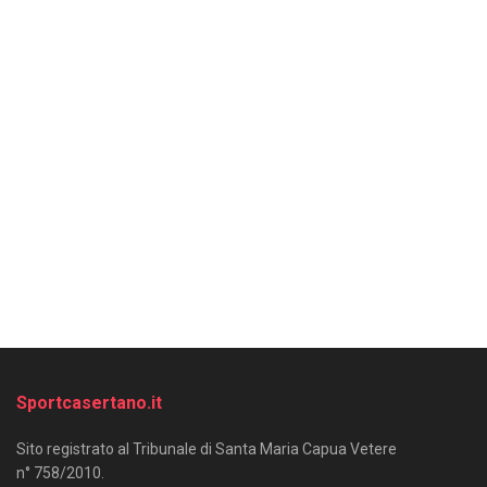
Sportcasertano.it
Sito registrato al Tribunale di Santa Maria Capua Vetere
n° 758/2010.