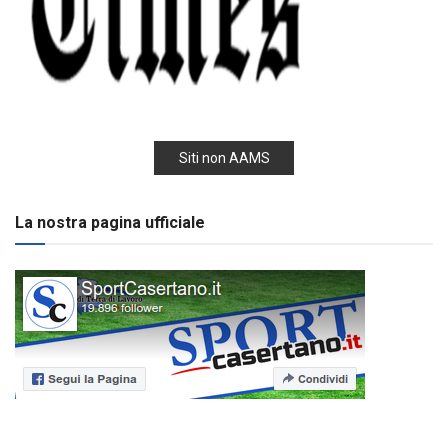
Siti non AAMS
La nostra pagina ufficiale