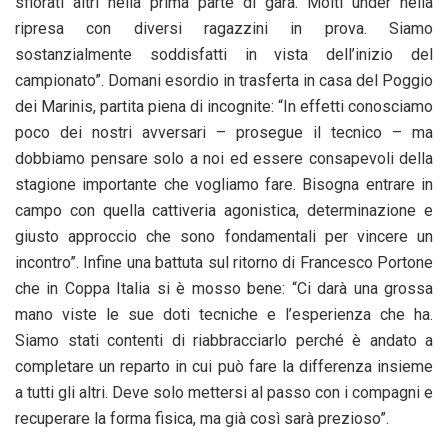
sfiorati altri nella prima parte di gara. Molti under nella
ripresa con diversi ragazzini in prova. Siamo
sostanzialmente soddisfatti in vista dell’inizio del
campionato”. Domani esordio in trasferta in casa del Poggio
dei Marinis, partita piena di incognite: “In effetti conosciamo
poco dei nostri avversari – prosegue il tecnico – ma
dobbiamo pensare solo a noi ed essere consapevoli della
stagione importante che vogliamo fare. Bisogna entrare in
campo con quella cattiveria agonistica, determinazione e
giusto approccio che sono fondamentali per vincere un
incontro”. Infine una battuta sul ritorno di Francesco Portone
che in Coppa Italia si è mosso bene: “Ci darà una grossa
mano viste le sue doti tecniche e l’esperienza che ha.
Siamo stati contenti di riabbracciarlo perché è andato a
completare un reparto in cui può fare la differenza insieme
a tutti gli altri. Deve solo mettersi al passo con i compagni e
recuperare la forma fisica, ma già così sarà prezioso”.