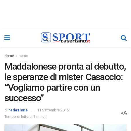
Home
home
Maddalonese pronta al debutto,
le speranze di mister Casaccio:
“Vogliamo partire con un
successo”
di
redazione
11 Settembre 2015
A
A
Tempo di lettura: 1 minuti