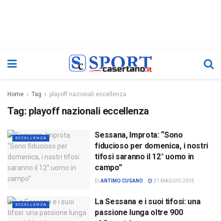
Home
Tag
playoff nazionali eccellenza
Tag:
playoff nazionali eccellenza
Sessana, Improta: “Sono
ECCELLENZA
fiducioso per domenica, i nostri
tifosi saranno il 12° uomo in
campo”
DI
ANTIMO CUSANO
21 MAGGIO 2015
La Sessana e i suoi tifosi: una
ECCELLENZA
passione lunga oltre 900