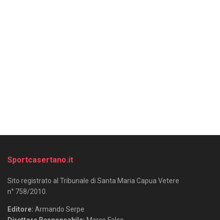
Sportcasertano.it
Sito registrato al Tribunale di Santa Maria Capua Vetere
n° 758/2010.
Editore:
Armando Serpe