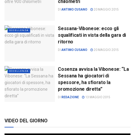
chilometri
DI
ANTIMO CUSANO
20 MAGGIO 2015
Sessana-Vibonese: ecco gli
ECCELLENZA
squalificati in vista della gara di
ritorno
DI
ANTIMO CUSANO
20 MAGGIO 2015
Cosenza avvisa la Vibonese: “La
ECCELLENZA
Sessana ha giocatori di
spessore, ha sfiorato la
promozione diretta”
DI
REDAZIONE
13 MAGGIO 2015
VIDEO DEL GIORNO