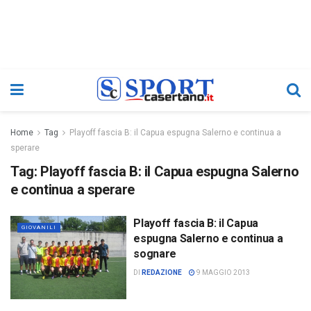
Home
Tag
Playoff fascia B: il Capua espugna Salerno e continua a
sperare
Tag:
Playoff fascia B: il Capua espugna Salerno
e continua a sperare
Playoff fascia B: il Capua
GIOVANILI
espugna Salerno e continua a
sognare
DI
REDAZIONE
9 MAGGIO 2013