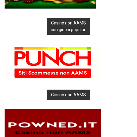
Casino non AAMS
con giochi popolari
Casino non AAMS