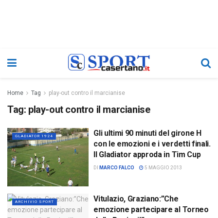
Home
Tag
play-out contro il marcianise
Tag:
play-out contro il marcianise
Gli ultimi 90 minuti del girone H
GLADIATOR 1924
con le emozioni e i verdetti finali.
Il Gladiator approda in Tim Cup
DI
MARCO FALCO
5 MAGGIO 2013
Vitulazio, Graziano:”Che
ARCHIVIO SPORT
emozione partecipare al Torneo