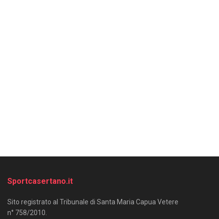
Sportcasertano.it
Sito registrato al Tribunale di Santa Maria Capua Vetere
n° 758/2010.