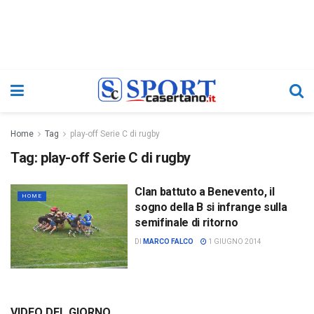
Home
Tag
play-off Serie C di rugby
Tag:
play-off Serie C di rugby
Clan battuto a Benevento, il
HOME
sogno della B si infrange sulla
semifinale di ritorno
DI
MARCO FALCO
1 GIUGNO 2014
VIDEO DEL GIORNO