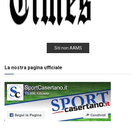
Siti non AAMS
La nostra pagina ufficiale