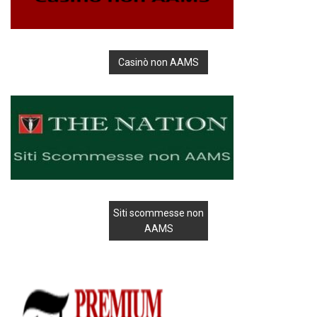
Casinò non AAMS
Siti scommesse non
AAMS