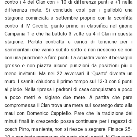
contro i 4 del Clan con + 10 di differenza punti e +1 nella
differenza mete. Si conclude così per i gialloblù una
stagione cominciata a settembre proprio con la sconfitta
contro il IV Circolo, giunto primo in classifica nel girone
Campania 1 e che ha battuto 3 volte su 4 il Clan in questa
stagione. Partita contratta e carica di tensione per i
sammaritani che vanno subito sotto e non riescono se non
con una punizione a fare punti. La squadra vuole il bersaglio
grosso e non piazza alcune punizioni da posizioni più o
meno invitanti. Ma nei 22 avversari il ‘Quarto’ diventa un
muro. I sanniti chiudono il primo tempo sul 13-3 con 6 punti
al piede. Nella ripresa i padroni di casa conquistano a poco
a poco metri e siglano due mete. A partita che pare
compromessa il Clan trova una meta sul sostengo dato alla
maul con Domenico Cappiello. Pare che la tradizione dei
minuti finali in crescendo possa continuare per i ragazzi di
coach Pirro, ma niente, non si riesce a segnare. Finisce 25-