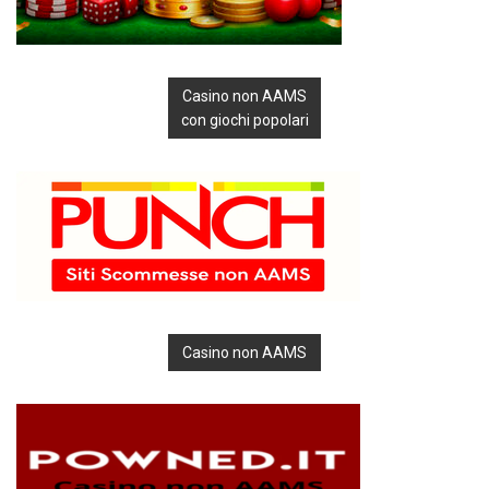
Casino non AAMS
con giochi popolari
Casino non AAMS