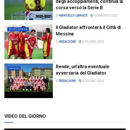
degli accoppiamenti, continua la
corsa verso la Serie B
DI
MARCELLO LIBRACE
20 MAGGIO 2021
Il Gladiator affronterà il Città di
ECCELLENZA
Messina
DI
REDAZIONE
6 GIUGNO 2012
Rende, un’altra eventuale
CALCIO
avversaria del Gladiator
DI
REDAZIONE
4 GIUGNO 2012
VIDEO DEL GIORNO