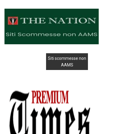
Siti scommesse non
AAMS