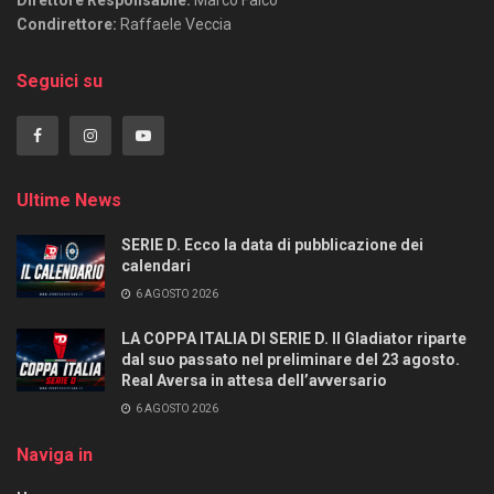
Direttore Responsabile:
Marco Falco
Condirettore:
Raffaele Veccia
Seguici su
Ultime News
SERIE D. Ecco la data di pubblicazione dei
calendari
6 AGOSTO 2026
LA COPPA ITALIA DI SERIE D. Il Gladiator riparte
dal suo passato nel preliminare del 23 agosto.
Real Aversa in attesa dell’avversario
6 AGOSTO 2026
Naviga in