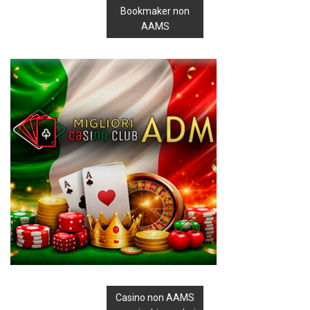
Bookmaker non
AAMS
Casino non AAMS