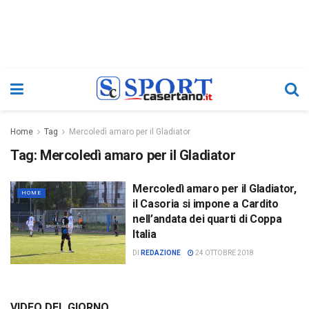
Home
Tag
Mercoledì amaro per il Gladiator
Tag:
Mercoledì amaro per il Gladiator
Mercoledì amaro per il Gladiator,
HOME
il Casoria si impone a Cardito
nell’andata dei quarti di Coppa
Italia
DI
REDAZIONE
24 OTTOBRE 2018
VIDEO DEL GIORNO