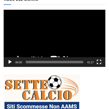
Video
Player
00:00
41:17