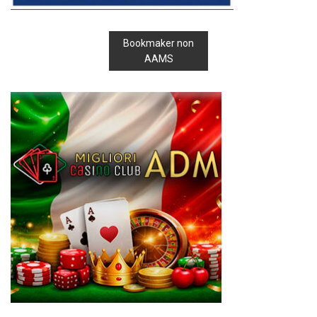
Bookmaker non
AAMS