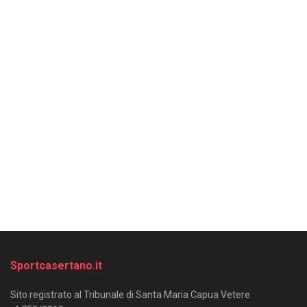
Sportcasertano.it
Sito registrato al Tribunale di Santa Maria Capua Vetere