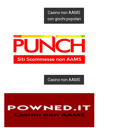
Casino non AAMS
con giochi popolari
Casino non AAMS