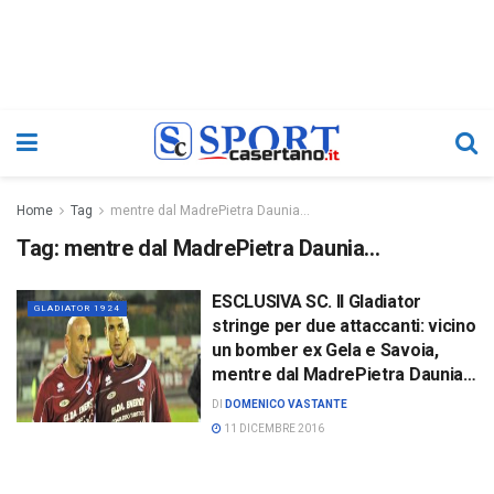
Home
Tag
mentre dal MadrePietra Daunia…
Tag:
mentre dal MadrePietra Daunia…
ESCLUSIVA SC. Il Gladiator
GLADIATOR 1924
stringe per due attaccanti: vicino
un bomber ex Gela e Savoia,
mentre dal MadrePietra Daunia…
DI
DOMENICO VASTANTE
11 DICEMBRE 2016