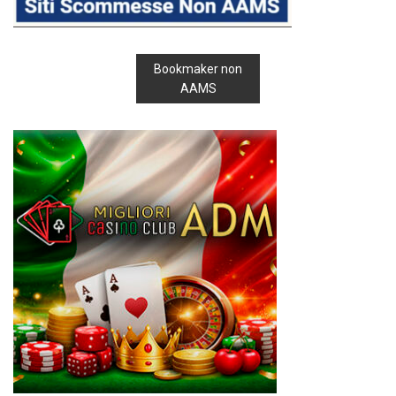
Bookmaker non
AAMS