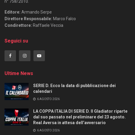
n° 758/2010.
Editore:
Armando Serpe
Direttore Responsabile:
Marco Falco
Condirettore:
Raffaele Veccia
Seguici su
Ultime News
SERIE D. Ecco la data di pubblicazione dei
calendari
6 AGOSTO 2026
LA COPPA ITALIA DI SERIE D. Il Gladiator riparte
dal suo passato nel preliminare del 23 agosto.
Real Aversa in attesa dell’avversario
6 AGOSTO 2026