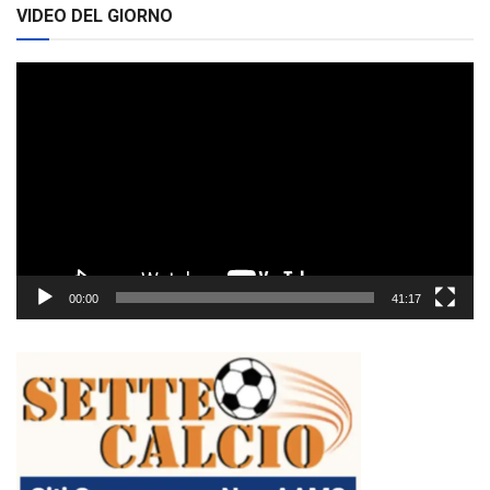
VIDEO DEL GIORNO
Video
Player
00:00
41:17