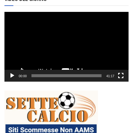
Video
Player
00:00
41:17