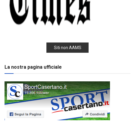
Siti non AAMS
La nostra pagina ufficiale