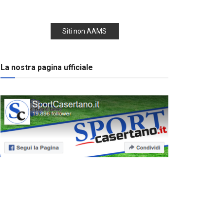
Siti non AAMS
La nostra pagina ufficiale