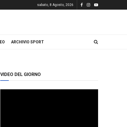
sabato, 8 Agosto, 2026
DEO
ARCHIVIO SPORT
VIDEO DEL GIORNO
Video
Player