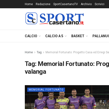
Home
Redazione
SportCasertanoTV
Archivio
Scrivici
CALCIO
CALCIO A 5
BASKET
PALLANU
Home
Tag
Memorial Fortunato: Progetto Casa ed Erregi Se
Tag:
Memorial Fortunato: Proge
valanga
MEMORIAL FORTUNATO