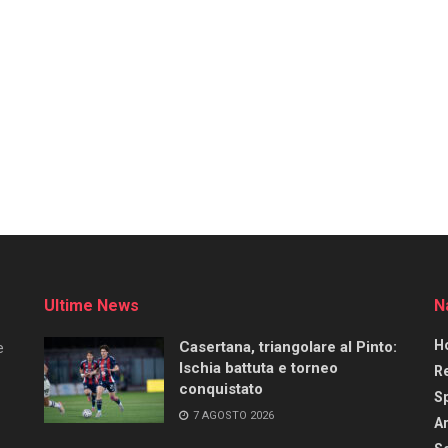
Ultime News
N
H
Casertana, triangolare al Pinto:
e
Ischia battuta e torneo
R
conquistato
S
7 AGOSTO 2026
Ar