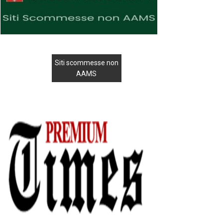
Siti scommesse non
AAMS