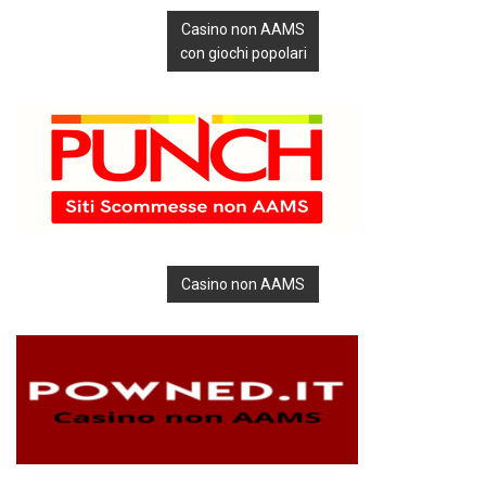
Casino non AAMS
con giochi popolari
Casino non AAMS