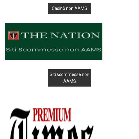
Casinò non AAMS
Siti scommesse non
AAMS