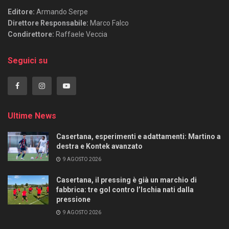
Editore:
Armando Serpe
Direttore Responsabile:
Marco Falco
Condirettore:
Raffaele Veccia
Seguici su
Ultime News
Casertana, esperimenti e adattamenti: Martino a
destra e Kontek avanzato
9 AGOSTO 2026
Casertana, il pressing è già un marchio di
fabbrica: tre gol contro l’Ischia nati dalla
pressione
9 AGOSTO 2026