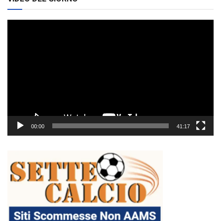
Video
Player
00:00
41:17